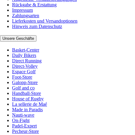
Rückgabe & Erstattung
Impressum
Zahlungsarten
Lieferkosten und Versandoptionen
Hinweis zum Datenschutz
Unsere Geschäfte
Basket-Center
Daily Bikers
Direct Running
Direct-Volley
Espace Golf
Foot-Store
Galopp-Store
Golf and co
Handball-Store
House of Rugby
La sellerie de Maé
Made in Paradis
Nauti-wave
On-Fight
Padel-Expert
Pecheur-Store