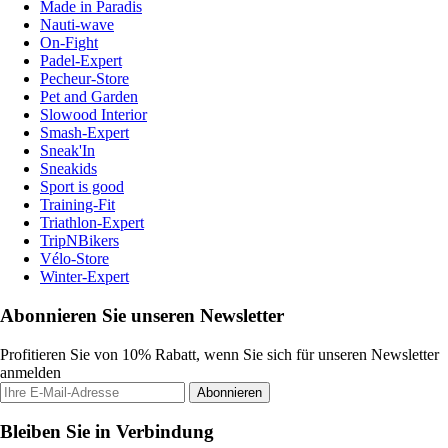
Made in Paradis
Nauti-wave
On-Fight
Padel-Expert
Pecheur-Store
Pet and Garden
Slowood Interior
Smash-Expert
Sneak'In
Sneakids
Sport is good
Training-Fit
Triathlon-Expert
TripNBikers
Vélo-Store
Winter-Expert
Abonnieren Sie unseren Newsletter
Profitieren Sie von 10% Rabatt, wenn Sie sich für unseren Newsletter
anmelden
Abonnieren
Bleiben Sie in Verbindung