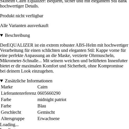
Skihelm Cairn Equalizer: Bequem, sicher und mit elegantem Stil dank
hochwertiger Details.
Produkt nicht verfügbar
Alle Varianten ausverkauft
Beschreibung
DerEQUALIZER ist ein extrem robuster ABS-Helm mit hochwertiger
Verarbeitung für einen schlichten und eleganten Stil: Kappe vorne für
eine perfekte Anpassung an die Maske, verzierte Ohrmuscheln,
Mikrometer-Schnalle... Mit seinem weichen und belüfteten Innenfutter
bietet er dir maximalen Komfort und Sicherheit, ohne Kompromisse
bei deinem Look einzugehen.
Zusätzliche Informationen
Marke
Cairn
Lieferantenreferenz
0605660290
Farbe
midnight patriot
Farbe
Blau
Geschlecht
Gemischt
Altersgruppe
Erwachsene
Loading...