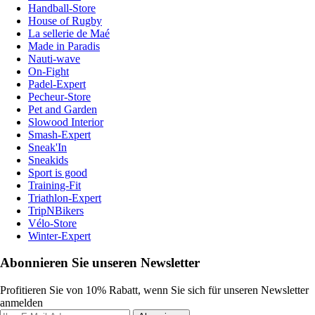
Handball-Store
House of Rugby
La sellerie de Maé
Made in Paradis
Nauti-wave
On-Fight
Padel-Expert
Pecheur-Store
Pet and Garden
Slowood Interior
Smash-Expert
Sneak'In
Sneakids
Sport is good
Training-Fit
Triathlon-Expert
TripNBikers
Vélo-Store
Winter-Expert
Abonnieren Sie unseren Newsletter
Profitieren Sie von 10% Rabatt, wenn Sie sich für unseren Newsletter
anmelden