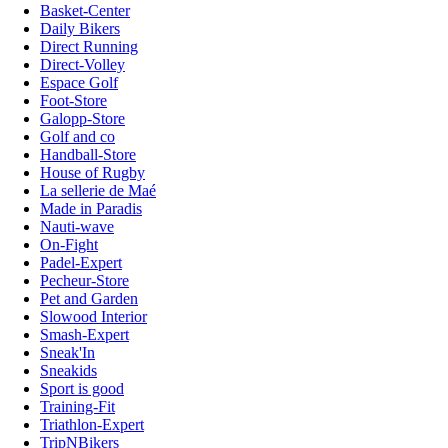
Basket-Center
Daily Bikers
Direct Running
Direct-Volley
Espace Golf
Foot-Store
Galopp-Store
Golf and co
Handball-Store
House of Rugby
La sellerie de Maé
Made in Paradis
Nauti-wave
On-Fight
Padel-Expert
Pecheur-Store
Pet and Garden
Slowood Interior
Smash-Expert
Sneak'In
Sneakids
Sport is good
Training-Fit
Triathlon-Expert
TripNBikers