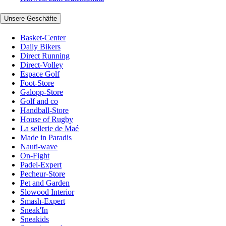
Unsere Geschäfte
Basket-Center
Daily Bikers
Direct Running
Direct-Volley
Espace Golf
Foot-Store
Galopp-Store
Golf and co
Handball-Store
House of Rugby
La sellerie de Maé
Made in Paradis
Nauti-wave
On-Fight
Padel-Expert
Pecheur-Store
Pet and Garden
Slowood Interior
Smash-Expert
Sneak'In
Sneakids