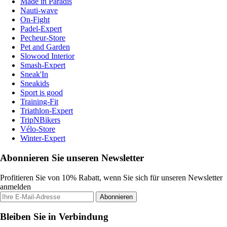
Made in Paradis
Nauti-wave
On-Fight
Padel-Expert
Pecheur-Store
Pet and Garden
Slowood Interior
Smash-Expert
Sneak'In
Sneakids
Sport is good
Training-Fit
Triathlon-Expert
TripNBikers
Vélo-Store
Winter-Expert
Abonnieren Sie unseren Newsletter
Profitieren Sie von 10% Rabatt, wenn Sie sich für unseren Newsletter
anmelden
Abonnieren
Bleiben Sie in Verbindung