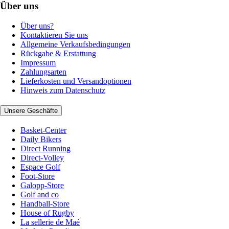
Über uns
Über uns?
Kontaktieren Sie uns
Allgemeine Verkaufsbedingungen
Rückgabe & Erstattung
Impressum
Zahlungsarten
Lieferkosten und Versandoptionen
Hinweis zum Datenschutz
Unsere Geschäfte
Basket-Center
Daily Bikers
Direct Running
Direct-Volley
Espace Golf
Foot-Store
Galopp-Store
Golf and co
Handball-Store
House of Rugby
La sellerie de Maé