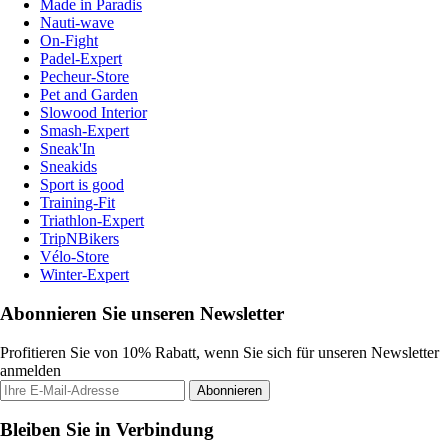
Made in Paradis
Nauti-wave
On-Fight
Padel-Expert
Pecheur-Store
Pet and Garden
Slowood Interior
Smash-Expert
Sneak'In
Sneakids
Sport is good
Training-Fit
Triathlon-Expert
TripNBikers
Vélo-Store
Winter-Expert
Abonnieren Sie unseren Newsletter
Profitieren Sie von 10% Rabatt, wenn Sie sich für unseren Newsletter
anmelden
Abonnieren
Bleiben Sie in Verbindung