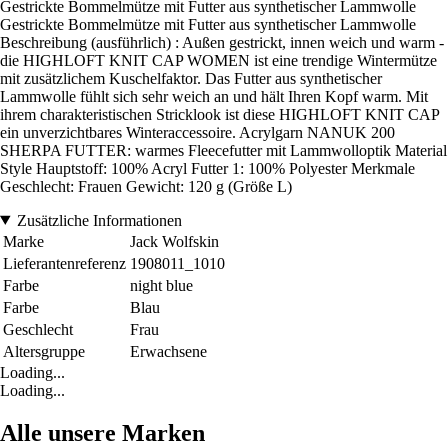
Gestrickte Bommelmütze mit Futter aus synthetischer Lammwolle
Gestrickte Bommelmütze mit Futter aus synthetischer Lammwolle
Beschreibung (ausführlich) : Außen gestrickt, innen weich und warm -
die HIGHLOFT KNIT CAP WOMEN ist eine trendige Wintermütze
mit zusätzlichem Kuschelfaktor. Das Futter aus synthetischer
Lammwolle fühlt sich sehr weich an und hält Ihren Kopf warm. Mit
ihrem charakteristischen Stricklook ist diese HIGHLOFT KNIT CAP
ein unverzichtbares Winteraccessoire. Acrylgarn NANUK 200
SHERPA FUTTER: warmes Fleecefutter mit Lammwolloptik Material
Style Hauptstoff: 100% Acryl Futter 1: 100% Polyester Merkmale
Geschlecht: Frauen Gewicht: 120 g (Größe L)
Zusätzliche Informationen
Marke
Jack Wolfskin
Lieferantenreferenz
1908011_1010
Farbe
night blue
Farbe
Blau
Geschlecht
Frau
Altersgruppe
Erwachsene
Loading...
Loading...
Alle unsere Marken