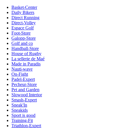
Basket-Center
Daily Bikers
Direct Running
Direct-Volley
Espace Golf
Foot-Store
Galopp-Store
Golf and co
Handball-Store
House of Rugby
La sellerie de Maé
Made in Paradis
Nauti-wave
On-Fight
Padel-Expert
Pecheur-Store
Pet and Garden
Slowood Interior
Smash-Expert
Sneak'In
Sneakids
Sport is good
Training-Fit
Triathlon-Expert