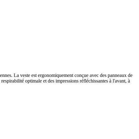
t éoliennes. La veste est ergonomiquement conçue avec des panneaux de
 respirabilité optimale et des impressions réfléchissantes à l'avant, à