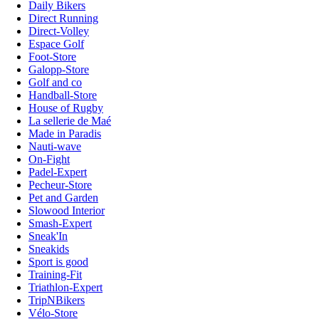
Daily Bikers
Direct Running
Direct-Volley
Espace Golf
Foot-Store
Galopp-Store
Golf and co
Handball-Store
House of Rugby
La sellerie de Maé
Made in Paradis
Nauti-wave
On-Fight
Padel-Expert
Pecheur-Store
Pet and Garden
Slowood Interior
Smash-Expert
Sneak'In
Sneakids
Sport is good
Training-Fit
Triathlon-Expert
TripNBikers
Vélo-Store