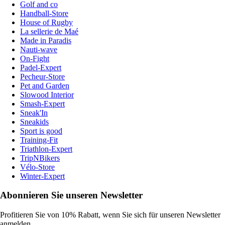
Golf and co
Handball-Store
House of Rugby
La sellerie de Maé
Made in Paradis
Nauti-wave
On-Fight
Padel-Expert
Pecheur-Store
Pet and Garden
Slowood Interior
Smash-Expert
Sneak'In
Sneakids
Sport is good
Training-Fit
Triathlon-Expert
TripNBikers
Vélo-Store
Winter-Expert
Abonnieren Sie unseren Newsletter
Profitieren Sie von 10% Rabatt, wenn Sie sich für unseren Newsletter
anmelden