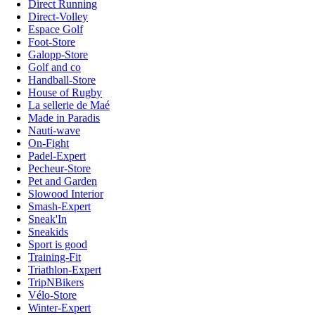
Direct Running
Direct-Volley
Espace Golf
Foot-Store
Galopp-Store
Golf and co
Handball-Store
House of Rugby
La sellerie de Maé
Made in Paradis
Nauti-wave
On-Fight
Padel-Expert
Pecheur-Store
Pet and Garden
Slowood Interior
Smash-Expert
Sneak'In
Sneakids
Sport is good
Training-Fit
Triathlon-Expert
TripNBikers
Vélo-Store
Winter-Expert