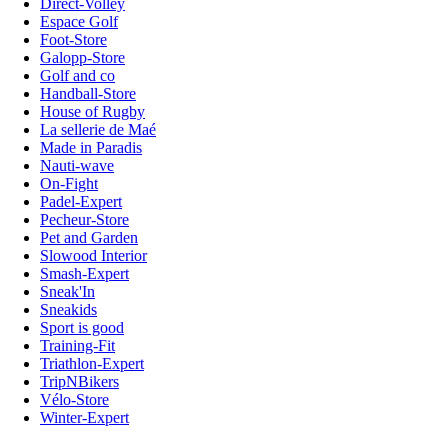
Direct-Volley
Espace Golf
Foot-Store
Galopp-Store
Golf and co
Handball-Store
House of Rugby
La sellerie de Maé
Made in Paradis
Nauti-wave
On-Fight
Padel-Expert
Pecheur-Store
Pet and Garden
Slowood Interior
Smash-Expert
Sneak'In
Sneakids
Sport is good
Training-Fit
Triathlon-Expert
TripNBikers
Vélo-Store
Winter-Expert