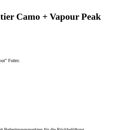
ntier Camo + Vapour Peak
ut" Futter.
it Befestigungspunkten für die Rückbelüftung.