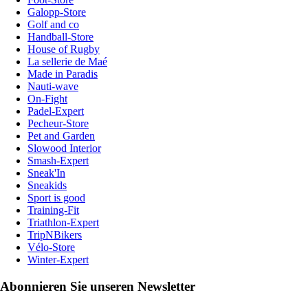
Galopp-Store
Golf and co
Handball-Store
House of Rugby
La sellerie de Maé
Made in Paradis
Nauti-wave
On-Fight
Padel-Expert
Pecheur-Store
Pet and Garden
Slowood Interior
Smash-Expert
Sneak'In
Sneakids
Sport is good
Training-Fit
Triathlon-Expert
TripNBikers
Vélo-Store
Winter-Expert
Abonnieren Sie unseren Newsletter