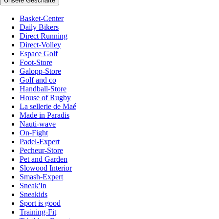
Unsere Geschäfte
Basket-Center
Daily Bikers
Direct Running
Direct-Volley
Espace Golf
Foot-Store
Galopp-Store
Golf and co
Handball-Store
House of Rugby
La sellerie de Maé
Made in Paradis
Nauti-wave
On-Fight
Padel-Expert
Pecheur-Store
Pet and Garden
Slowood Interior
Smash-Expert
Sneak'In
Sneakids
Sport is good
Training-Fit