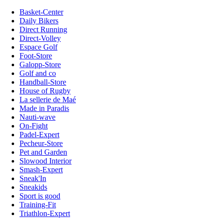
Basket-Center
Daily Bikers
Direct Running
Direct-Volley
Espace Golf
Foot-Store
Galopp-Store
Golf and co
Handball-Store
House of Rugby
La sellerie de Maé
Made in Paradis
Nauti-wave
On-Fight
Padel-Expert
Pecheur-Store
Pet and Garden
Slowood Interior
Smash-Expert
Sneak'In
Sneakids
Sport is good
Training-Fit
Triathlon-Expert