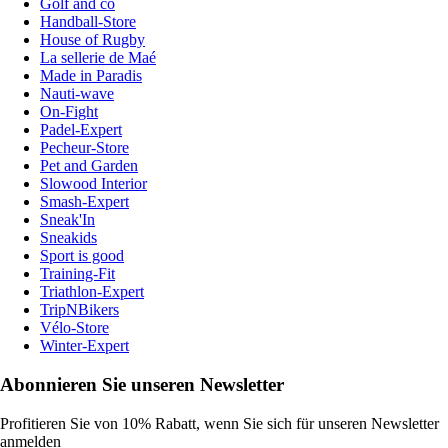
Golf and co
Handball-Store
House of Rugby
La sellerie de Maé
Made in Paradis
Nauti-wave
On-Fight
Padel-Expert
Pecheur-Store
Pet and Garden
Slowood Interior
Smash-Expert
Sneak'In
Sneakids
Sport is good
Training-Fit
Triathlon-Expert
TripNBikers
Vélo-Store
Winter-Expert
Abonnieren Sie unseren Newsletter
Profitieren Sie von 10% Rabatt, wenn Sie sich für unseren Newsletter
anmelden