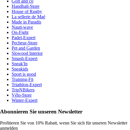
Golf and co
Handball-Store
House of Rugby
La sellerie de Maé
Made in Paradis
Nauti-wave
On-Fight
Padel-Expert
Pecheur-Store
Pet and Garden
Slowood Interior
Smash-Expert
Sneak'In
Sneakids
Sport is good
Training-Fit
Triathlon-Expert
TripNBikers
Vélo-Store
Winter-Expert
Abonnieren Sie unseren Newsletter
Profitieren Sie von 10% Rabatt, wenn Sie sich für unseren Newsletter
anmelden