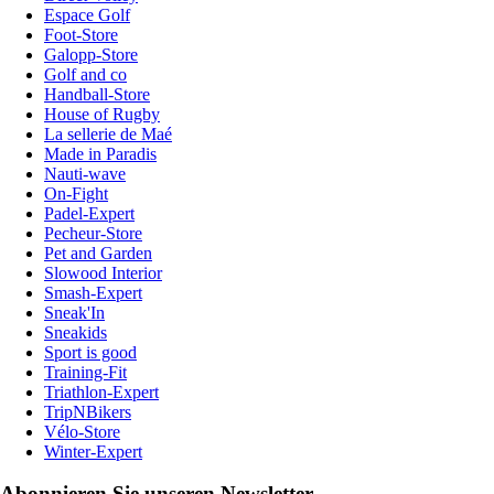
Espace Golf
Foot-Store
Galopp-Store
Golf and co
Handball-Store
House of Rugby
La sellerie de Maé
Made in Paradis
Nauti-wave
On-Fight
Padel-Expert
Pecheur-Store
Pet and Garden
Slowood Interior
Smash-Expert
Sneak'In
Sneakids
Sport is good
Training-Fit
Triathlon-Expert
TripNBikers
Vélo-Store
Winter-Expert
Abonnieren Sie unseren Newsletter