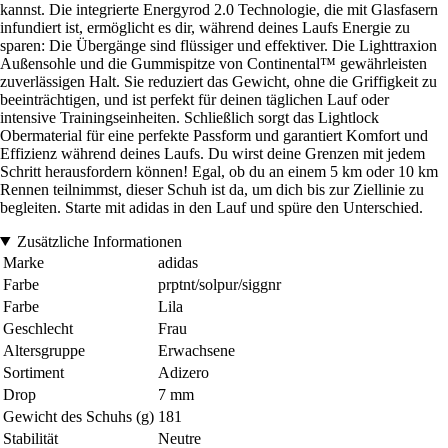
kannst. Die integrierte Energyrod 2.0 Technologie, die mit Glasfasern
infundiert ist, ermöglicht es dir, während deines Laufs Energie zu
sparen: Die Übergänge sind flüssiger und effektiver. Die Lighttraxion
Außensohle und die Gummispitze von Continental™ gewährleisten
zuverlässigen Halt. Sie reduziert das Gewicht, ohne die Griffigkeit zu
beeinträchtigen, und ist perfekt für deinen täglichen Lauf oder
intensive Trainingseinheiten. Schließlich sorgt das Lightlock
Obermaterial für eine perfekte Passform und garantiert Komfort und
Effizienz während deines Laufs. Du wirst deine Grenzen mit jedem
Schritt herausfordern können! Egal, ob du an einem 5 km oder 10 km
Rennen teilnimmst, dieser Schuh ist da, um dich bis zur Ziellinie zu
begleiten. Starte mit adidas in den Lauf und spüre den Unterschied.
Zusätzliche Informationen
Marke
adidas
Farbe
prptnt/solpur/siggnr
Farbe
Lila
Geschlecht
Frau
Altersgruppe
Erwachsene
Sortiment
Adizero
Drop
7 mm
Gewicht des Schuhs (g)
181
Stabilität
Neutre