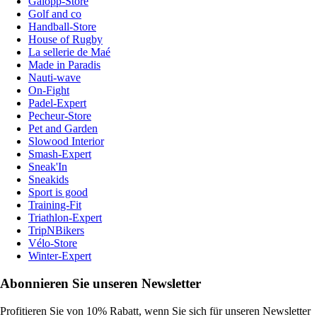
Galopp-Store
Golf and co
Handball-Store
House of Rugby
La sellerie de Maé
Made in Paradis
Nauti-wave
On-Fight
Padel-Expert
Pecheur-Store
Pet and Garden
Slowood Interior
Smash-Expert
Sneak'In
Sneakids
Sport is good
Training-Fit
Triathlon-Expert
TripNBikers
Vélo-Store
Winter-Expert
Abonnieren Sie unseren Newsletter
Profitieren Sie von 10% Rabatt, wenn Sie sich für unseren Newsletter