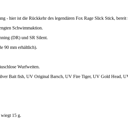
g - hier ist die Rückkehr des legendären Fox Rage Slick Stick, bereit 
ngeengten Schwimmaktion.
nning (DR) und SR Silent.
ße 90 mm erhältlich).
räuschlose Wurfweiten.
lver Bait fish, UV Original Barsch, UV Fire Tiger, UV Gold Head, U
wiegt 15 g.