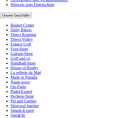
Hinweis zum Datenschutz
Unsere Geschäfte
Basket-Center
Daily Bikers
Direct Running
Direct-Volley
Espace Golf
Foot-Store
Galopp-Store
Golf and co
Handball-Store
House of Rugby
La sellerie de Maé
Made in Paradis
Nauti-wave
On-Fight
Padel-Expert
Pecheur-Store
Pet and Garden
Slowood Interior
Smash-Expert
Sneak'In