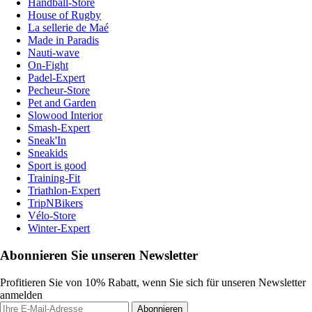
Handball-Store
House of Rugby
La sellerie de Maé
Made in Paradis
Nauti-wave
On-Fight
Padel-Expert
Pecheur-Store
Pet and Garden
Slowood Interior
Smash-Expert
Sneak'In
Sneakids
Sport is good
Training-Fit
Triathlon-Expert
TripNBikers
Vélo-Store
Winter-Expert
Abonnieren Sie unseren Newsletter
Profitieren Sie von 10% Rabatt, wenn Sie sich für unseren Newsletter
anmelden
Abonnieren