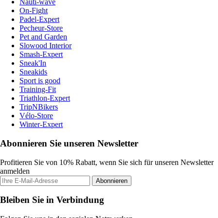
Nauti-wave
On-Fight
Padel-Expert
Pecheur-Store
Pet and Garden
Slowood Interior
Smash-Expert
Sneak'In
Sneakids
Sport is good
Training-Fit
Triathlon-Expert
TripNBikers
Vélo-Store
Winter-Expert
Abonnieren Sie unseren Newsletter
Profitieren Sie von 10% Rabatt, wenn Sie sich für unseren Newsletter
anmelden
Abonnieren
Bleiben Sie in Verbindung