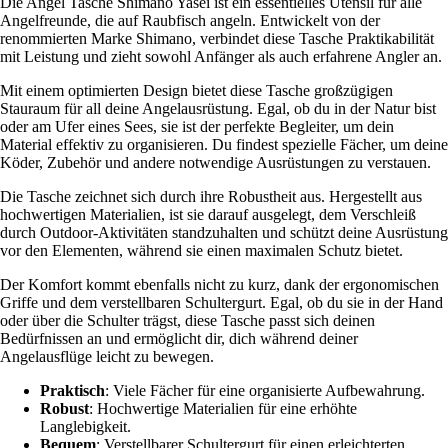
Die Angel Tasche Shimano Yasei ist ein essentielles Utensil für alle
Angelfreunde, die auf Raubfisch angeln. Entwickelt von der
renommierten Marke Shimano, verbindet diese Tasche Praktikabilität
mit Leistung und zieht sowohl Anfänger als auch erfahrene Angler an.
Mit einem optimierten Design bietet diese Tasche großzügigen
Stauraum für all deine Angelausrüstung. Egal, ob du in der Natur bist
oder am Ufer eines Sees, sie ist der perfekte Begleiter, um dein
Material effektiv zu organisieren. Du findest spezielle Fächer, um deine
Köder, Zubehör und andere notwendige Ausrüstungen zu verstauen.
Die Tasche zeichnet sich durch ihre Robustheit aus. Hergestellt aus
hochwertigen Materialien, ist sie darauf ausgelegt, dem Verschleiß
durch Outdoor-Aktivitäten standzuhalten und schützt deine Ausrüstung
vor den Elementen, während sie einen maximalen Schutz bietet.
Der Komfort kommt ebenfalls nicht zu kurz, dank der ergonomischen
Griffe und dem verstellbaren Schultergurt. Egal, ob du sie in der Hand
oder über die Schulter trägst, diese Tasche passt sich deinen
Bedürfnissen an und ermöglicht dir, dich während deiner
Angelausflüge leicht zu bewegen.
Praktisch
: Viele Fächer für eine organisierte Aufbewahrung.
Robust
: Hochwertige Materialien für eine erhöhte
Langlebigkeit.
Bequem
: Verstellbarer Schultergurt für einen erleichterten