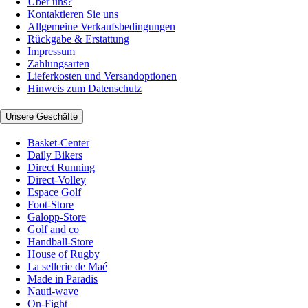
Über uns?
Kontaktieren Sie uns
Allgemeine Verkaufsbedingungen
Rückgabe & Erstattung
Impressum
Zahlungsarten
Lieferkosten und Versandoptionen
Hinweis zum Datenschutz
Unsere Geschäfte
Basket-Center
Daily Bikers
Direct Running
Direct-Volley
Espace Golf
Foot-Store
Galopp-Store
Golf and co
Handball-Store
House of Rugby
La sellerie de Maé
Made in Paradis
Nauti-wave
On-Fight