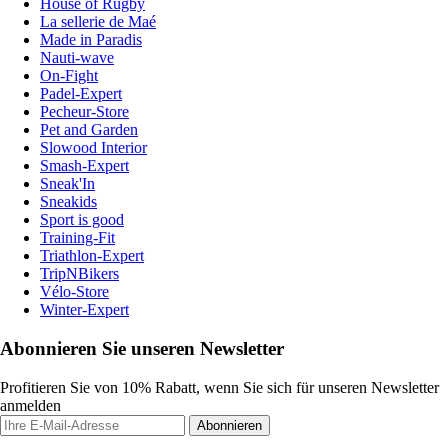
House of Rugby
La sellerie de Maé
Made in Paradis
Nauti-wave
On-Fight
Padel-Expert
Pecheur-Store
Pet and Garden
Slowood Interior
Smash-Expert
Sneak'In
Sneakids
Sport is good
Training-Fit
Triathlon-Expert
TripNBikers
Vélo-Store
Winter-Expert
Abonnieren Sie unseren Newsletter
Profitieren Sie von 10% Rabatt, wenn Sie sich für unseren Newsletter
anmelden
Abonnieren