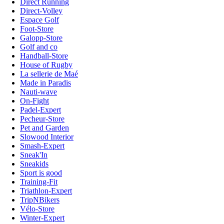
Direct Running
Direct-Volley
Espace Golf
Foot-Store
Galopp-Store
Golf and co
Handball-Store
House of Rugby
La sellerie de Maé
Made in Paradis
Nauti-wave
On-Fight
Padel-Expert
Pecheur-Store
Pet and Garden
Slowood Interior
Smash-Expert
Sneak'In
Sneakids
Sport is good
Training-Fit
Triathlon-Expert
TripNBikers
Vélo-Store
Winter-Expert