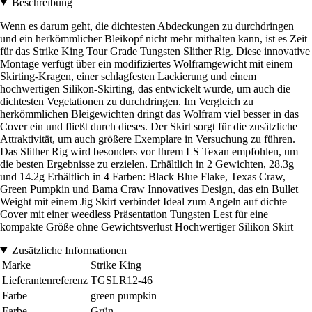
Beschreibung
Wenn es darum geht, die dichtesten Abdeckungen zu durchdringen
und ein herkömmlicher Bleikopf nicht mehr mithalten kann, ist es Zeit
für das Strike King Tour Grade Tungsten Slither Rig. Diese innovative
Montage verfügt über ein modifiziertes Wolframgewicht mit einem
Skirting-Kragen, einer schlagfesten Lackierung und einem
hochwertigen Silikon-Skirting, das entwickelt wurde, um auch die
dichtesten Vegetationen zu durchdringen. Im Vergleich zu
herkömmlichen Bleigewichten dringt das Wolfram viel besser in das
Cover ein und fließt durch dieses. Der Skirt sorgt für die zusätzliche
Attraktivität, um auch größere Exemplare in Versuchung zu führen.
Das Slither Rig wird besonders vor Ihrem LS Texan empfohlen, um
die besten Ergebnisse zu erzielen. Erhältlich in 2 Gewichten, 28.3g
und 14.2g Erhältlich in 4 Farben: Black Blue Flake, Texas Craw,
Green Pumpkin und Bama Craw Innovatives Design, das ein Bullet
Weight mit einem Jig Skirt verbindet Ideal zum Angeln auf dichte
Cover mit einer weedless Präsentation Tungsten Lest für eine
kompakte Größe ohne Gewichtsverlust Hochwertiger Silikon Skirt
Zusätzliche Informationen
Marke
Strike King
Lieferantenreferenz
TGSLR12-46
Farbe
green pumpkin
Farbe
Grün