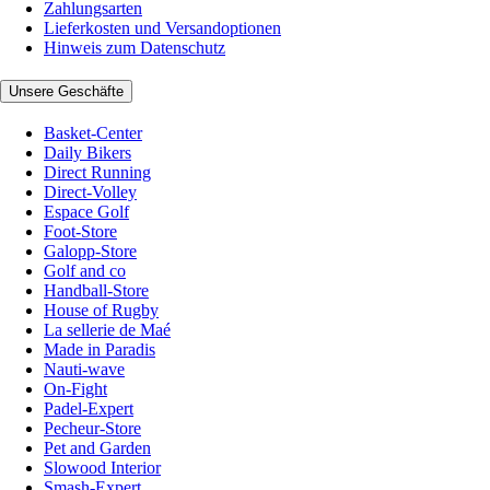
Zahlungsarten
Lieferkosten und Versandoptionen
Hinweis zum Datenschutz
Unsere Geschäfte
Basket-Center
Daily Bikers
Direct Running
Direct-Volley
Espace Golf
Foot-Store
Galopp-Store
Golf and co
Handball-Store
House of Rugby
La sellerie de Maé
Made in Paradis
Nauti-wave
On-Fight
Padel-Expert
Pecheur-Store
Pet and Garden
Slowood Interior
Smash-Expert