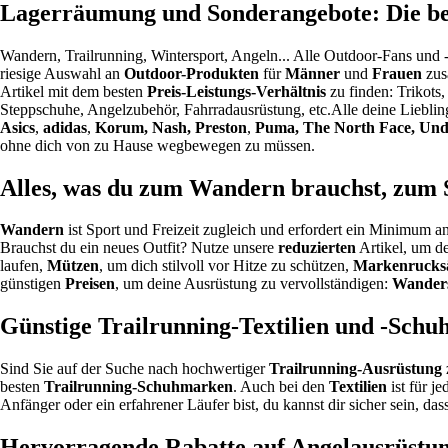
Lagerräumung und Sonderangebote: Die bes
Wandern, Trailrunning, Wintersport, Angeln... Alle Outdoor-Fans und 
riesige Auswahl an
Outdoor-Produkten
für
Männer
und
Frauen
zus
Artikel mit dem besten
Preis-Leistungs-Verhältnis
zu finden: Trikots
Steppschuhe, Angelzubehör, Fahrradausrüstung, etc.Alle deine Liebli
Asics
,
adidas
,
Korum, Nash, Preston
,
Puma, The North Face, Un
ohne dich von zu Hause wegbewegen zu müssen.
Alles, was du zum Wandern brauchst, zum
Wandern
ist Sport und Freizeit zugleich und erfordert ein Minimum
Brauchst du ein neues Outfit? Nutze unsere
reduzierten
Artikel, um de
laufen,
Mützen
, um dich stilvoll vor Hitze zu schützen,
Markenrucks
günstigen
Preisen
, um deine Ausrüstung zu vervollständigen:
Wanders
Günstige Trailrunning-Textilien und -Schu
Sind Sie auf der Suche nach hochwertiger
Trailrunning-Ausrüstung
besten
Trailrunning-Schuhmarken
. Auch bei den
Textilien
ist für j
Anfänger oder ein erfahrener Läufer bist, du kannst dir sicher sein, da
Hervorragende Rabatte auf Angelausrüstun