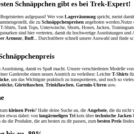
ten Schnäppchen gibt es bei Trek-Expert!
-Begeisterten aufgepasst! Wer von
Lagerräumung
spricht, meint dami
ammengestellt, die zu
Schnäppchenpreisen
angeboten werden.Nutze d
, T-Shirts, Tank Tops, Unterwäsche, Shorts, Hosen, Jacken, Training
ngsmarken sind hier vertreten, damit du hochwertige Ausrüstungen und
der Armour
,
Buff
... Durchstöbere schnell unsere Auswahl und finde sc
 Schnäppchenpreis
 an Ausrüstung, damit es Spaß macht. Unsere verschiedenen Modelle vo
iner Garderobe einen neuen Anstrich zu verleihen: Leichte
T-Shirts
fü
äcke
, um das Wichtigste praktisch zu transportieren, und noch so viel
töcke, Gürteltaschen
,
Trinkflaschen
,
Garmin-Uhren
usw.
he
zum
kleinen Preis
? Halte deine Suche an, die
Angebote
, die du nicht 
eden etwas dabei: von
langärmeligen Tri
kots über
technische Jacken
b
ss du die Produkte, die am besten zu dir passen, zum
besten Preis
findes
g bis zu -80%.