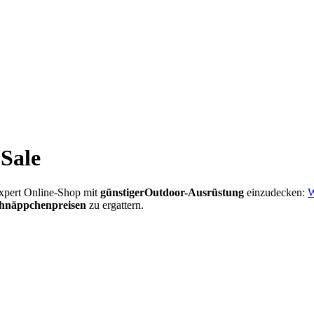
-Sale
xpert Online-Shop mit
günstiger
Outdoor-Ausrüstung
einzudecken:
W
hnäppchenpreisen
zu ergattern.