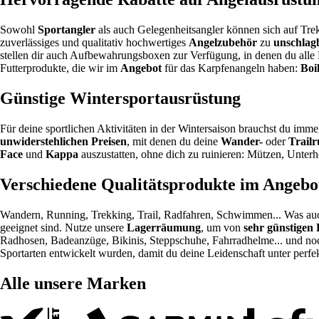
Sowohl
Sportangler
als auch Gelegenheitsangler können sich auf Trek
zuverlässiges und qualitativ hochwertiges
Angelzubehör
zu
unschlag
stellen dir auch Aufbewahrungsboxen zur Verfügung, in denen du alle 
Futterprodukte, die wir im
Angebot
für das Karpfenangeln haben:
Boil
Günstige Wintersportausrüstung
Für deine sportlichen Aktivitäten in der Wintersaison brauchst du imm
unwiderstehlichen Preisen
, mit denen du deine
Wander-
oder
Trail
Face
und
Kappa
auszustatten, ohne dich zu ruinieren: Mützen, Unt
Verschiedene Qualitätsprodukte im Angebot
Wandern, Running, Trekking, Trail, Radfahren, Schwimmen... Was auc
geeignet sind. Nutze unsere
Lagerräumung
, um von
sehr günstigen 
Radhosen, Badeanzüge, Bikinis, Steppschuhe, Fahrradhelme... und no
Sportarten entwickelt wurden, damit du deine Leidenschaft unter per
Alle unsere Marken