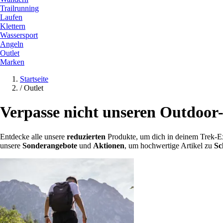
Trailrunning
Laufen
Klettern
Wassersport
Angeln
Outlet
Marken
Startseite
/
Outlet
Verpasse nicht unseren Outdoor
Entdecke alle unsere
reduzierten
Produkte, um dich in deinem Trek-E
unsere
Sonderangebote
und
Aktionen
, um hochwertige Artikel zu
Sc