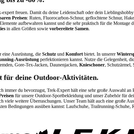
-expert freuen. Damit du deine Leidenschaft oder dein Lieblingshobby 
baren Preisen
: Ruten, Fluorocarbon-Schnur, geflochtene Schnur, Hak
Elemente aufbewahren kannst und die sehr praktisch für die Montage d
ies
in allen Größen sowie
vorbereitete Samen
.
er eine Ausrüstung, die
Schutz
und
Komfort
bietet. In unserer
Winters
running-Ausrüstung
perfektionieren kannst. Nutze die Gelegenheit, 
erhemden, Gore-Tex-Jacken, Daunenjacken,
Knieschoner
, Schutzärmel,
 für deine Outdoor-Aktivitäten.
h immer du bevorzugst, Trek-Expert hält eine sehr große Auswahl an 
Preisen
für unsere Outdoor-Sportbekleidung und unser Zubehör für dein
ch viele weitere Überraschungen. Unser Team hält auch eine große A
fekten Bedingungen ausüben kannst: Laufschuhe, Trailrunning-Schuhe, 