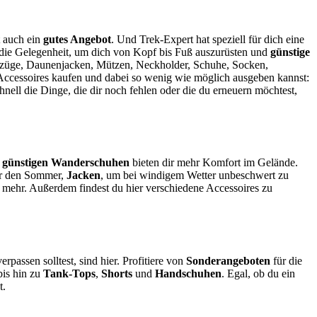
t auch ein
gutes Angebot
. Und Trek-Expert hat speziell für dich eine
ie Gelegenheit, um dich von Kopf bis Fuß auszurüsten und
günstige
sanzüge, Daunenjacken, Mützen, Neckholder, Schuhe, Socken,
 Accessoires kaufen und dabei so wenig wie möglich ausgeben kannst:
hnell die Dinge, die dir noch fehlen oder die du erneuern möchtest,
n
günstigen
Wanderschuhen
bieten dir mehr Komfort im Gelände.
r den Sommer,
Jacken
, um bei windigem Wetter unbeschwert zu
es mehr. Außerdem findest du hier verschiedene Accessoires zu
verpassen solltest, sind hier. Profitiere von
Sonderangeboten
für die
is hin zu
Tank-Tops
,
Shorts
und
Handschuhen
. Egal, ob du ein
t.