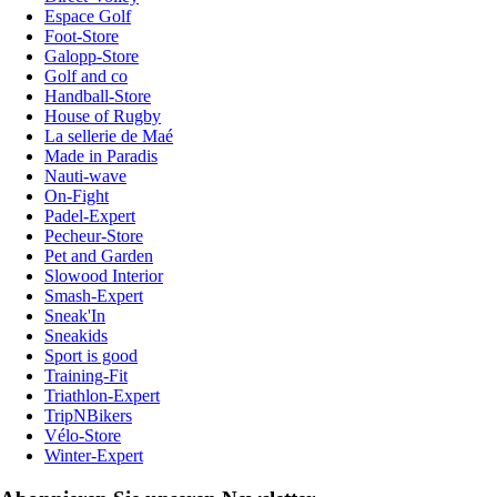
Espace Golf
Foot-Store
Galopp-Store
Golf and co
Handball-Store
House of Rugby
La sellerie de Maé
Made in Paradis
Nauti-wave
On-Fight
Padel-Expert
Pecheur-Store
Pet and Garden
Slowood Interior
Smash-Expert
Sneak'In
Sneakids
Sport is good
Training-Fit
Triathlon-Expert
TripNBikers
Vélo-Store
Winter-Expert