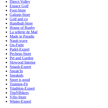
Direct-Volley
Espace Golf
Foot-Store
Galopp-Store
Golf and co
Handball-Store
House of Rugby
La sellerie de Maé
Made in Paradis
Nauti-wave
On-Fight
Padel-Expert
Pecheur-Store
Pet and Garden
Slowood Interior
Smash-Expert
Sneak'In
Sneakids
Sport is good
Training-Fit
Triathlon-Expert
TripNBikers
Vélo-Store
Winter-Expert