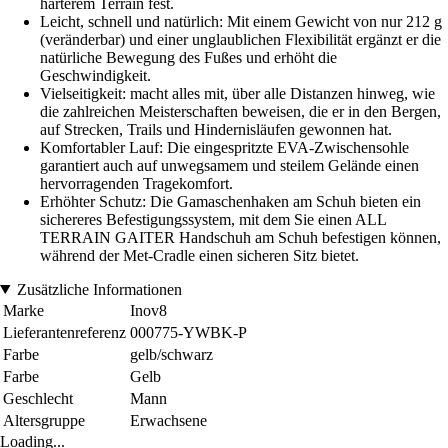
härterem Terrain fest.
Leicht, schnell und natürlich: Mit einem Gewicht von nur 212 g
(veränderbar) und einer unglaublichen Flexibilität ergänzt er die
natürliche Bewegung des Fußes und erhöht die
Geschwindigkeit.
Vielseitigkeit: macht alles mit, über alle Distanzen hinweg, wie
die zahlreichen Meisterschaften beweisen, die er in den Bergen,
auf Strecken, Trails und Hindernisläufen gewonnen hat.
Komfortabler Lauf: Die eingespritzte EVA-Zwischensohle
garantiert auch auf unwegsamem und steilem Gelände einen
hervorragenden Tragekomfort.
Erhöhter Schutz: Die Gamaschenhaken am Schuh bieten ein
sichereres Befestigungssystem, mit dem Sie einen ALL
TERRAIN GAITER Handschuh am Schuh befestigen können,
während der Met-Cradle einen sicheren Sitz bietet.
Zusätzliche Informationen
Marke
Inov8
Lieferantenreferenz
000775-YWBK-P
Farbe
gelb/schwarz
Farbe
Gelb
Geschlecht
Mann
Altersgruppe
Erwachsene
Loading...