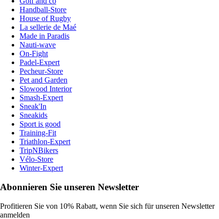
Golf and co
Handball-Store
House of Rugby
La sellerie de Maé
Made in Paradis
Nauti-wave
On-Fight
Padel-Expert
Pecheur-Store
Pet and Garden
Slowood Interior
Smash-Expert
Sneak'In
Sneakids
Sport is good
Training-Fit
Triathlon-Expert
TripNBikers
Vélo-Store
Winter-Expert
Abonnieren Sie unseren Newsletter
Profitieren Sie von 10% Rabatt, wenn Sie sich für unseren Newsletter
anmelden