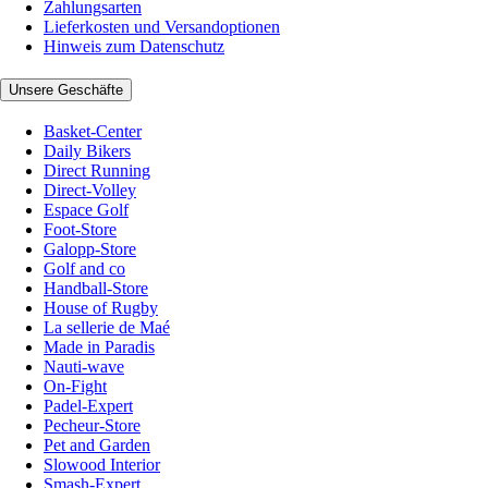
Zahlungsarten
Lieferkosten und Versandoptionen
Hinweis zum Datenschutz
Unsere Geschäfte
Basket-Center
Daily Bikers
Direct Running
Direct-Volley
Espace Golf
Foot-Store
Galopp-Store
Golf and co
Handball-Store
House of Rugby
La sellerie de Maé
Made in Paradis
Nauti-wave
On-Fight
Padel-Expert
Pecheur-Store
Pet and Garden
Slowood Interior
Smash-Expert