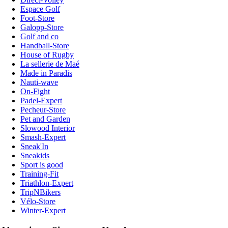
Espace Golf
Foot-Store
Galopp-Store
Golf and co
Handball-Store
House of Rugby
La sellerie de Maé
Made in Paradis
Nauti-wave
On-Fight
Padel-Expert
Pecheur-Store
Pet and Garden
Slowood Interior
Smash-Expert
Sneak'In
Sneakids
Sport is good
Training-Fit
Triathlon-Expert
TripNBikers
Vélo-Store
Winter-Expert