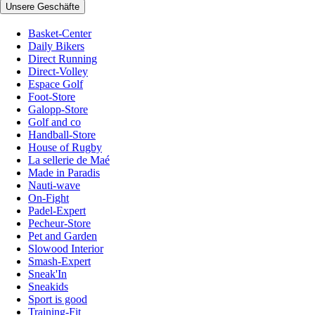
Unsere Geschäfte
Basket-Center
Daily Bikers
Direct Running
Direct-Volley
Espace Golf
Foot-Store
Galopp-Store
Golf and co
Handball-Store
House of Rugby
La sellerie de Maé
Made in Paradis
Nauti-wave
On-Fight
Padel-Expert
Pecheur-Store
Pet and Garden
Slowood Interior
Smash-Expert
Sneak'In
Sneakids
Sport is good
Training-Fit