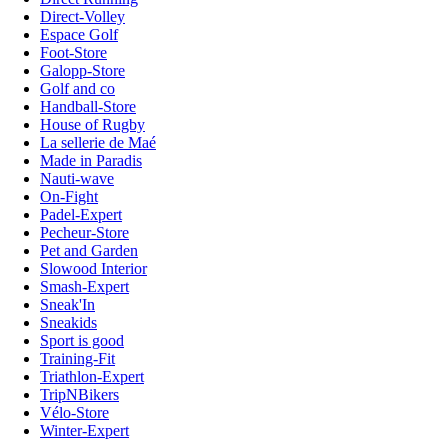
Direct-Volley
Espace Golf
Foot-Store
Galopp-Store
Golf and co
Handball-Store
House of Rugby
La sellerie de Maé
Made in Paradis
Nauti-wave
On-Fight
Padel-Expert
Pecheur-Store
Pet and Garden
Slowood Interior
Smash-Expert
Sneak'In
Sneakids
Sport is good
Training-Fit
Triathlon-Expert
TripNBikers
Vélo-Store
Winter-Expert