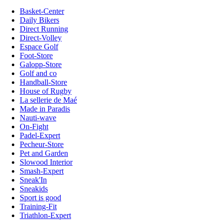
Basket-Center
Daily Bikers
Direct Running
Direct-Volley
Espace Golf
Foot-Store
Galopp-Store
Golf and co
Handball-Store
House of Rugby
La sellerie de Maé
Made in Paradis
Nauti-wave
On-Fight
Padel-Expert
Pecheur-Store
Pet and Garden
Slowood Interior
Smash-Expert
Sneak'In
Sneakids
Sport is good
Training-Fit
Triathlon-Expert