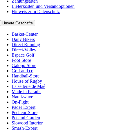
Zahlungsarten
Lieferkosten und Versandoptionen
Hinweis zum Datenschutz
Unsere Geschäfte
Basket-Center
Daily Bikers
Direct Running
Direct-Volley
Espace Golf
Foot-Store
Galopp-Store
Golf and co
Handball-Store
House of Rugby
La sellerie de Maé
Made in Paradis
Nauti-wave
On-Fight
Padel-Expert
Pecheur-Store
Pet and Garden
Slowood Interior
Smash-Expert