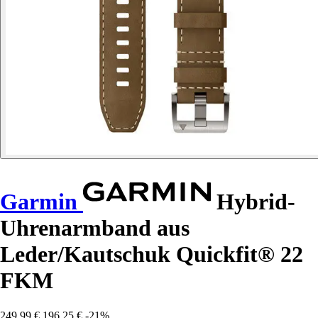
Garmin
Hybrid-
Uhrenarmband aus
Leder/Kautschuk Quickfit® 22
FKM
249,99 €
196,25 €
-21%