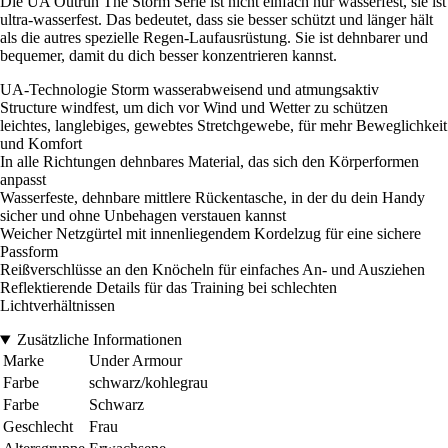
Die UA Outrun The Storm Serie ist nicht einfach nur wasserfest, sie ist
ultra-wasserfest. Das bedeutet, dass sie besser schützt und länger hält
als die autres spezielle Regen-Laufausrüstung. Sie ist dehnbarer und
bequemer, damit du dich besser konzentrieren kannst.
UA-Technologie Storm wasserabweisend und atmungsaktiv
Structure windfest, um dich vor Wind und Wetter zu schützen
leichtes, langlebiges, gewebtes Stretchgewebe, für mehr Beweglichkeit
und Komfort
In alle Richtungen dehnbares Material, das sich den Körperformen
anpasst
Wasserfeste, dehnbare mittlere Rückentasche, in der du dein Handy
sicher und ohne Unbehagen verstauen kannst
Weicher Netzgürtel mit innenliegendem Kordelzug für eine sichere
Passform
Reißverschlüsse an den Knöcheln für einfaches An- und Ausziehen
Reflektierende Details für das Training bei schlechten
Lichtverhältnissen
Zusätzliche Informationen
Marke
Under Armour
Farbe
schwarz/kohlegrau
Farbe
Schwarz
Geschlecht
Frau