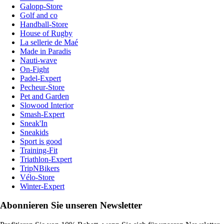
Galopp-Store
Golf and co
Handball-Store
House of Rugby
La sellerie de Maé
Made in Paradis
Nauti-wave
On-Fight
Padel-Expert
Pecheur-Store
Pet and Garden
Slowood Interior
Smash-Expert
Sneak'In
Sneakids
Sport is good
Training-Fit
Triathlon-Expert
TripNBikers
Vélo-Store
Winter-Expert
Abonnieren Sie unseren Newsletter