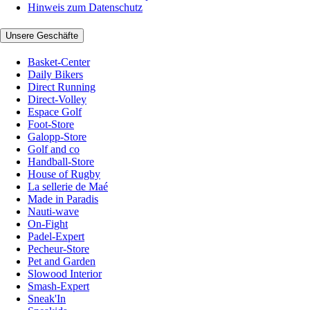
Hinweis zum Datenschutz
Unsere Geschäfte
Basket-Center
Daily Bikers
Direct Running
Direct-Volley
Espace Golf
Foot-Store
Galopp-Store
Golf and co
Handball-Store
House of Rugby
La sellerie de Maé
Made in Paradis
Nauti-wave
On-Fight
Padel-Expert
Pecheur-Store
Pet and Garden
Slowood Interior
Smash-Expert
Sneak'In