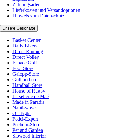
Zahlungsarten
Lieferkosten und Versandoptionen
Hinweis zum Datenschutz
Unsere Geschäfte
Basket-Center
Daily Bikers
Direct Running
Direct-Volley
Espace Golf
Foot-Store
Galopp-Store
Golf and co
Handball-Store
House of Rugby
La sellerie de Maé
Made in Paradis
Nauti-wave
On-Fight
Padel-Expert
Pecheur-Store
Pet and Garden
Slowood Interior