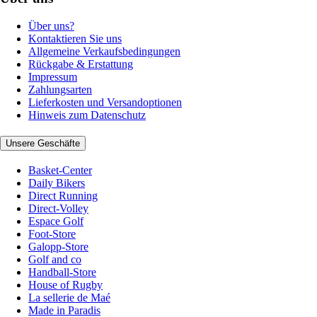
Über uns?
Kontaktieren Sie uns
Allgemeine Verkaufsbedingungen
Rückgabe & Erstattung
Impressum
Zahlungsarten
Lieferkosten und Versandoptionen
Hinweis zum Datenschutz
Unsere Geschäfte
Basket-Center
Daily Bikers
Direct Running
Direct-Volley
Espace Golf
Foot-Store
Galopp-Store
Golf and co
Handball-Store
House of Rugby
La sellerie de Maé
Made in Paradis