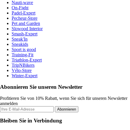
Nauti-wave
On-Fight
Padel-Expert
Pecheur-Store
Pet and Garden
Slowood Interior
Smash-Expert
Sneak'In
Sneakids
Sport is good
Training-Fit
Triathlon-Expert
TripNBikers
Vélo-Store
Winter-Expert
Abonnieren Sie unseren Newsletter
Profitieren Sie von 10% Rabatt, wenn Sie sich für unseren Newsletter
anmelden
Abonnieren
Bleiben Sie in Verbindung