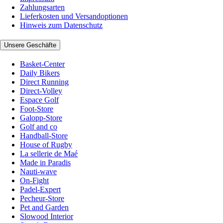
Zahlungsarten
Lieferkosten und Versandoptionen
Hinweis zum Datenschutz
Unsere Geschäfte
Basket-Center
Daily Bikers
Direct Running
Direct-Volley
Espace Golf
Foot-Store
Galopp-Store
Golf and co
Handball-Store
House of Rugby
La sellerie de Maé
Made in Paradis
Nauti-wave
On-Fight
Padel-Expert
Pecheur-Store
Pet and Garden
Slowood Interior