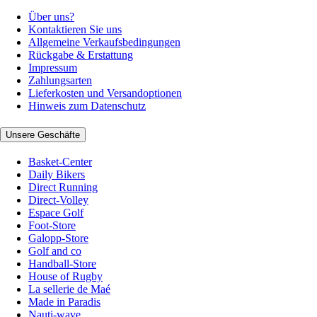
Über uns?
Kontaktieren Sie uns
Allgemeine Verkaufsbedingungen
Rückgabe & Erstattung
Impressum
Zahlungsarten
Lieferkosten und Versandoptionen
Hinweis zum Datenschutz
Unsere Geschäfte
Basket-Center
Daily Bikers
Direct Running
Direct-Volley
Espace Golf
Foot-Store
Galopp-Store
Golf and co
Handball-Store
House of Rugby
La sellerie de Maé
Made in Paradis
Nauti-wave