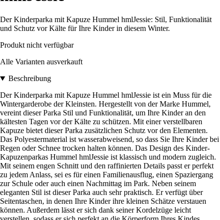
Der Kinderparka mit Kapuze Hummel hmlJessie: Stil, Funktionalität
und Schutz vor Kälte für Ihre Kinder in diesem Winter.
Produkt nicht verfügbar
Alle Varianten ausverkauft
Beschreibung
Der Kinderparka mit Kapuze Hummel hmlJessie ist ein Muss für die
Wintergarderobe der Kleinsten. Hergestellt von der Marke Hummel,
vereint dieser Parka Stil und Funktionalität, um Ihre Kinder an den
kältesten Tagen vor der Kälte zu schützen. Mit einer verstellbaren
Kapuze bietet dieser Parka zusätzlichen Schutz vor den Elementen.
Das Polyestermaterial ist wasserabweisend, so dass Sie Ihre Kinder bei
Regen oder Schnee trocken halten können. Das Design des Kinder-
Kapuzenparkas Hummel hmlJessie ist klassisch und modern zugleich.
Mit seinem engen Schnitt und den raffinierten Details passt er perfekt
zu jedem Anlass, sei es für einen Familienausflug, einen Spaziergang
zur Schule oder auch einen Nachmittag im Park. Neben seinem
eleganten Stil ist dieser Parka auch sehr praktisch. Er verfügt über
Seitentaschen, in denen Ihre Kinder ihre kleinen Schätze verstauen
können. Außerdem lässt er sich dank seiner Kordelzüge leicht
verstellen, sodass er sich perfekt an die Körperform Ihres Kindes