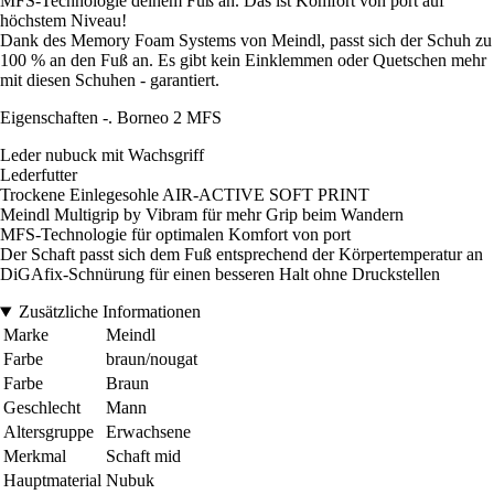
MFS-Technologie deinem Fuß an. Das ist Komfort von port auf
höchstem Niveau!
Dank des Memory Foam Systems von Meindl, passt sich der Schuh zu
100 % an den Fuß an. Es gibt kein Einklemmen oder Quetschen mehr
mit diesen Schuhen - garantiert.
Eigenschaften -. Borneo 2 MFS
Leder nubuck mit Wachsgriff
Lederfutter
Trockene Einlegesohle AIR-ACTIVE SOFT PRINT
Meindl Multigrip by Vibram für mehr Grip beim Wandern
MFS-Technologie für optimalen Komfort von port
Der Schaft passt sich dem Fuß entsprechend der Körpertemperatur an
DiGAfix-Schnürung für einen besseren Halt ohne Druckstellen
Zusätzliche Informationen
Marke
Meindl
Farbe
braun/nougat
Farbe
Braun
Geschlecht
Mann
Altersgruppe
Erwachsene
Merkmal
Schaft mid
Hauptmaterial
Nubuk