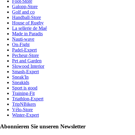
Foot-Store
Galopp-Store
Golf and co
Handball-Store
House of Rugby
La sellerie de Maé
Made in Paradis
Nauti-wave
On-Fight
Padel-Expert
Pecheur-Store
Pet and Garden
Slowood Interior
Smash-Expert
Sneak'In
Sneakids
Sport is good
Training-Fit
Triathlon-Expert
TripNBikers
Vélo-Store
Winter-Expert
Abonnieren Sie unseren Newsletter