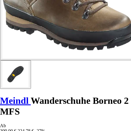
Meindl
Wanderschuhe Borneo 2
MFS
Ab
309,00 €
224,78 €
-27%