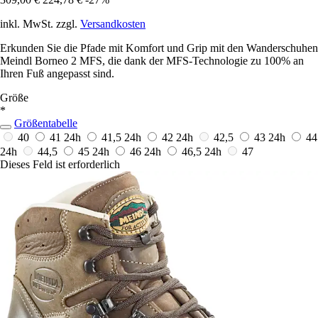
inkl. MwSt. zzgl.
Versandkosten
Erkunden Sie die Pfade mit Komfort und Grip mit den Wanderschuhen
Meindl Borneo 2 MFS, die dank der MFS-Technologie zu 100% an
Ihren Fuß angepasst sind.
Größe
*
Größentabelle
40
41
24h
41,5
24h
42
24h
42,5
43
24h
44
24h
44,5
45
24h
46
24h
46,5
24h
47
Dieses Feld ist erforderlich