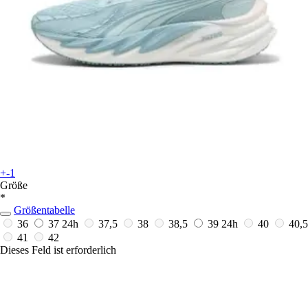
+-1
Größe
*
Größentabelle
36
37
24h
37,5
38
38,5
39
24h
40
40,5
41
42
Dieses Feld ist erforderlich