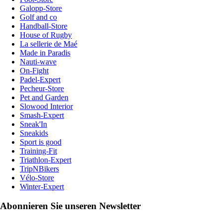
Galopp-Store
Golf and co
Handball-Store
House of Rugby
La sellerie de Maé
Made in Paradis
Nauti-wave
On-Fight
Padel-Expert
Pecheur-Store
Pet and Garden
Slowood Interior
Smash-Expert
Sneak'In
Sneakids
Sport is good
Training-Fit
Triathlon-Expert
TripNBikers
Vélo-Store
Winter-Expert
Abonnieren Sie unseren Newsletter