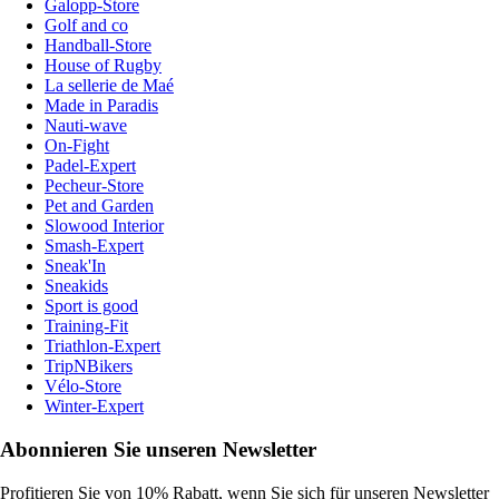
Galopp-Store
Golf and co
Handball-Store
House of Rugby
La sellerie de Maé
Made in Paradis
Nauti-wave
On-Fight
Padel-Expert
Pecheur-Store
Pet and Garden
Slowood Interior
Smash-Expert
Sneak'In
Sneakids
Sport is good
Training-Fit
Triathlon-Expert
TripNBikers
Vélo-Store
Winter-Expert
Abonnieren Sie unseren Newsletter
Profitieren Sie von 10% Rabatt, wenn Sie sich für unseren Newsletter