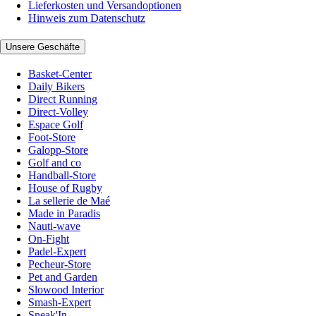
Lieferkosten und Versandoptionen
Hinweis zum Datenschutz
Unsere Geschäfte
Basket-Center
Daily Bikers
Direct Running
Direct-Volley
Espace Golf
Foot-Store
Galopp-Store
Golf and co
Handball-Store
House of Rugby
La sellerie de Maé
Made in Paradis
Nauti-wave
On-Fight
Padel-Expert
Pecheur-Store
Pet and Garden
Slowood Interior
Smash-Expert
Sneak'In