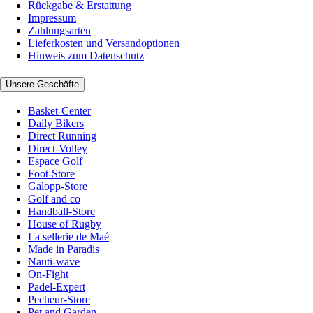
Rückgabe & Erstattung
Impressum
Zahlungsarten
Lieferkosten und Versandoptionen
Hinweis zum Datenschutz
Unsere Geschäfte
Basket-Center
Daily Bikers
Direct Running
Direct-Volley
Espace Golf
Foot-Store
Galopp-Store
Golf and co
Handball-Store
House of Rugby
La sellerie de Maé
Made in Paradis
Nauti-wave
On-Fight
Padel-Expert
Pecheur-Store
Pet and Garden